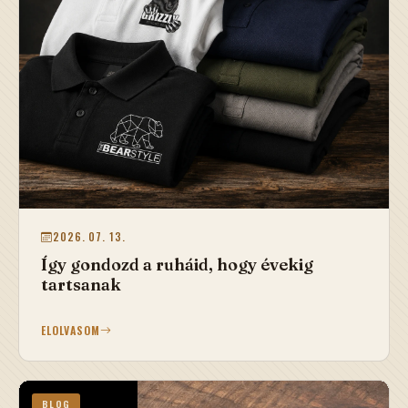
2026. 07. 13.
Így gondozd a ruháid, hogy évekig
tartsanak
ELOLVASOM
BLOG