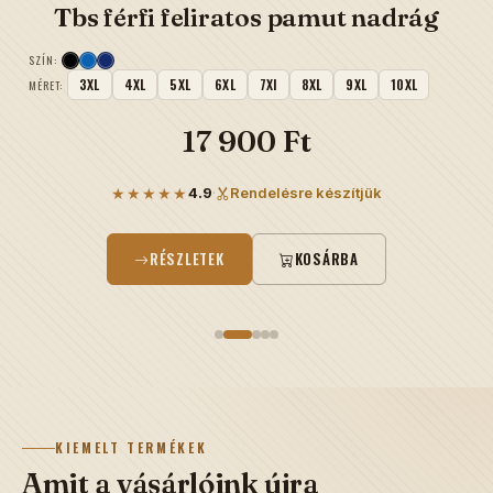
Tbs férfi feliratos pamut nadrág
SZÍN:
3XL
4XL
5XL
6XL
7Xl
8XL
9XL
10XL
MÉRET:
17 900 Ft
★★★★★
4.9
·
Rendelésre készítjük
RÉSZLETEK
KOSÁRBA
KIEMELT TERMÉKEK
Amit a vásárlóink újra