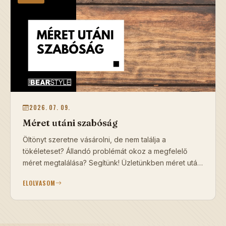
2026. 07. 09.
Méret utáni szabóság
Öltönyt szeretne vásárolni, de nem találja a
tökéleteset? Állandó problémát okoz a megfelelő
méret megtalálása? Segítünk! Üzletünkben méret utáni
szabóság is működik. Ha öltönyt szeretne, mi
ELOLVASOM
megtervezzük és elkészítjük Ö