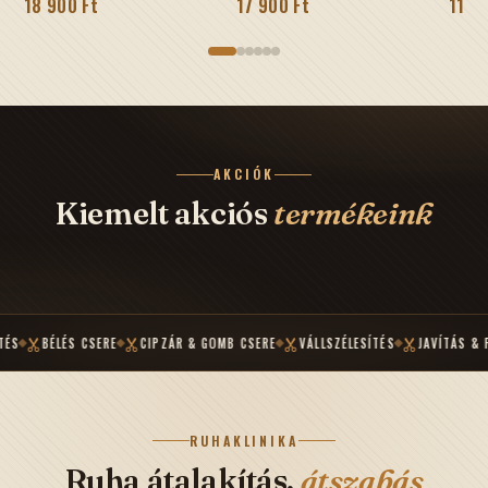
18 900 Ft
17 900 Ft
11 9
AKCIÓK
Kiemelt akciós
termékeink
BÉLÉS CSERE
CIPZÁR & GOMB CSERE
VÁLLSZÉLESÍTÉS
JAVÍTÁS & FELÚJÍT
RUHAKLINIKA
Ruha átalakítás,
átszabás