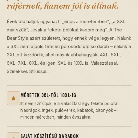
ráférnek, hanem jól is állnak.
Évek óta halljuk ugyanazt: „nincs a méretemben”, „a XXL
már szűk”, „csak a fekete pólókat kapom meg”. A The
Bear Style azért született, hogy ennek vége legyen. Nálunk
a 3XL nem a polc tetején porosodó utolsó darab – nálunk a
3XL ott kezdődik, ahol mások abbahagyják. 4XL, 5XL,
6XL, 7XL, 8XL, és igen, 9XL és 10XL is. Választással.
Színekkel. Stílussal.
MÉRETEK 3XL-TŐL 10XL-IG
Itt nem szűkítjük le a választást egy fekete pólóra.
Nadrágok, ingek, pulóverek, kabátok, öltönyök –
minden méretben, minden évszakra.
SAJÁT KÉSZÍTÉSŰ DARABOK