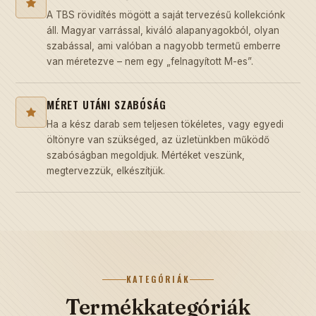
A TBS rövidítés mögött a saját tervezésű kollekciónk
áll. Magyar varrással, kiváló alapanyagokból, olyan
szabással, ami valóban a nagyobb termetű emberre
van méretezve – nem egy „felnagyított M-es”.
MÉRET UTÁNI SZABÓSÁG
Ha a kész darab sem teljesen tökéletes, vagy egyedi
öltönyre van szükséged, az üzletünkben működő
szabóságban megoldjuk. Mértéket veszünk,
megtervezzük, elkészítjük.
KATEGÓRIÁK
Termékkategóriák