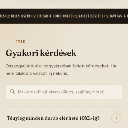
BÉLÉS CSERE
CIPZÁR & GOMB CSERE
VÁLLSZÉLESÍTÉS
JAVÍTÁS & FELÚJÍT
GYIK
Gyakori kérdések
Összegyűjtöttük a leggyakrabban feltett kérdéseket. Ha
nem találod a választ, írj nekünk.
Tényleg minden darab elérhető 10XL-ig?