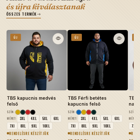
és újra kiválasztanak
ÖSSZES TERMÉK
ÚJ
ÚJ
ÚJ
TBS kapucnis medvés
TBS Férfi betétes
TBS F
felső
kapucnis felső
nagy
SZÍN:
SZÍN:
SZÍN:
3XL
4XL
5XL
6XL
3XL
4XL
5XL
6XL
MÉRET:
MÉRET:
MÉRET:
7Xl
8XL
9XL
10XL
7Xl
8XL
9XL
10XL
7Xl
RENDELÉSRE KÉSZÍTJÜK
RENDELÉSRE KÉSZÍTJÜK
REND