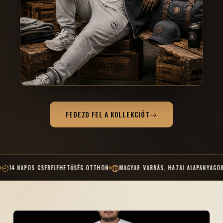
FEDEZD FEL A KOLLEKCIÓT
 CSERELEHETŐSÉG OTTHON
MAGYAR VARRÁS, HAZAI ALAPANYAGOK
MÉRETKO