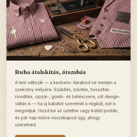
Ruha átalakítás, átszabás
A test változik — a kedvenc darabod ne menjen a
szekrény mélyére. Szűkítés, bővítés, hosszítás-
rövidítés, cipzár-, gomb- és béléscsere, sőt design-
váltás is — ha új kabátot szeretnél a régiből, ezt is
megoldjuk. Hozd be az üzletbe vagy küldd postán,
és pár nap múlva visszakapod úgy, ahogy
szeretnéd.