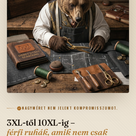
NAGYMÉRET NEM JELENT KOMPROMISSZUMOT.
3XL-től 10XL-ig –
férfi ruhák, amik nem csak