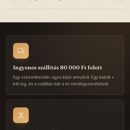
érkezzen vissza.
Elsősorban pamut, vászon, len, és tartós keverékek. Téli
daraboknál softshell és polár bélés. Magyar varrással,
lehetőleg hazai alapanyagból.
Ingyenes szállítás 80 000 Ft felett
Egy szezonkezdés úgyis kijön ennyiből. Egy kabát +
két ing, és a szállítás már a mi vendégszeretetünk.