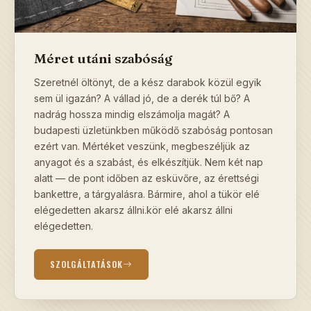
Méret utáni szabóság
Szeretnél öltönyt, de a kész darabok közül egyik
sem ül igazán? A vállad jó, de a derék túl bő? A
nadrág hossza mindig elszámolja magát? A
budapesti üzletünkben működő szabóság pontosan
ezért van. Mértéket veszünk, megbeszéljük az
anyagot és a szabást, és elkészítjük. Nem két nap
alatt — de pont időben az esküvőre, az érettségi
bankettre, a tárgyalásra. Bármire, ahol a tükör elé
elégedetten akarsz állni.kör elé akarsz állni
elégedetten.
SZOLGÁLTATÁSOK