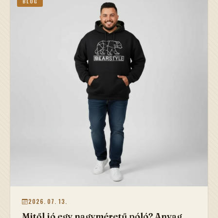
BLOG
2026. 07. 13.
Mitől jó egy nagyméretű póló? Anyag,